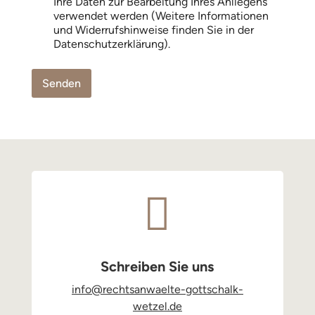
Ihre Daten zur Bearbeitung Ihres Anliegens
i
verwendet werden (Weitere Informationen
l
und Widerrufshinweise finden Sie in der
-
Datenschutzerklärung).
A
d
r
Senden
e
s
s
e
E
-
M
a
i

l
-
A
d
r
Schreiben Sie uns
e
s
info@rechtsanwaelte-gottschalk-
s
wetzel.de
e